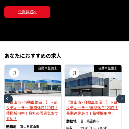
企業詳細へ
あなたにおすすめの求人
自動車整備士
自動車整備士
【富山市×自動車整備士】トヨ
【富山市×自動車整備士】トヨ
タディーラー/年間休日120日！
タディーラー/年間休日120日！
積極採用中！会社の雰囲気おす
長期連休あり！積極採用中！
すめ！
富山県
富山市
富山県
富山市
年収
230万円 〜 580万円