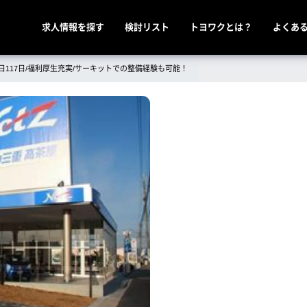
メ
求人情報を探す
検討リスト
トヨワクとは？
よくあ
イ
ン
117日/福利厚生充実/サーキットでの整備経験も可能！
ナ
ビ
ゲ
ー
シ
ョ
ン