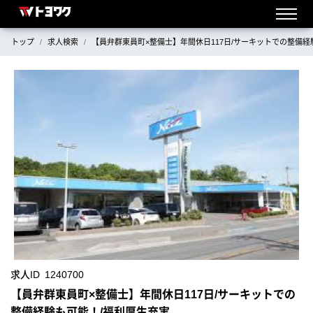
トップ
求人検索
【員弁群東員町×整備士】年間休日117日/サーキットでの整備経
求人ID
1240700
【員弁群東員町×整備士】年間休日117日/サーキットでの
整備経験も可能！/福利厚生充実