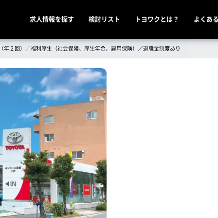
メ
求人情報を探す
検討リスト
トヨワクとは？
よくあ
イ
ン
り（年２回）／福利厚生（社会保険、厚生年金、雇用保険）／退職金制度あり
ナ
ビ
ゲ
ー
シ
ョ
ン