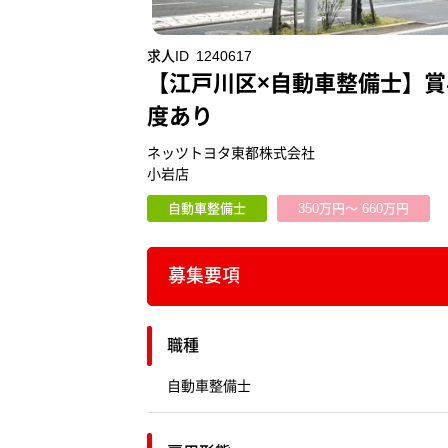
求人ID
1240617
【江戸川区×自動車整備士】
度あり
ネッツトヨタ東都株式会社
小岩店
自動車整備士
350万円～ 660万円
募集要項
職種
自動車整備士