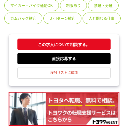
マイカー・バイク通勤OK
制服あり
禁煙・分煙
カムバック歓迎
U・Iターン歓迎
人と関わる仕事
この求人について相談する。
応募する
検討リストに追加