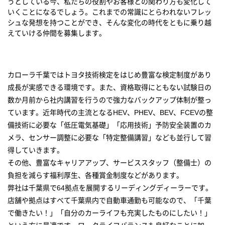
うとしている今、私たちの役割やお客様との関わり方も変化して
いくことになるでしょう。これまでの常識にとらわれないフレッ
シュな発想を持つことができ、そんな変化の時代をともに乗り越
えていける仲間を募集します。
カローラ千葉ではトヨタ技術検定をはじめ豊富な検定制度があり
成長が実感できる環境です。また、資格取得にともない試験日の
数か月前から社内講習を行うので強力なバックアップ体制が整っ
ています。近年時代の主流となるHEV、PHEV、BEV、FCEVの整
備技術に必要な「低圧電気基礎」「応用技術」予防安全装置のカ
メラ、センサー調整に必要な「特定整備講習」なども並行して習
得していきます。
その他、豊富なキャリアアップ、サービススタッフ（整備士）の
負担を減らす福利厚生、各種賞金制度などがあります。
弊社は千葉県で64拠点を展開するリーディングディーラーです。
店舗や拠点はすべて千葉県内で自動車通勤も可能なので、「千葉
で働きたい！」「自分のカーライフも充実したものにしたい！」