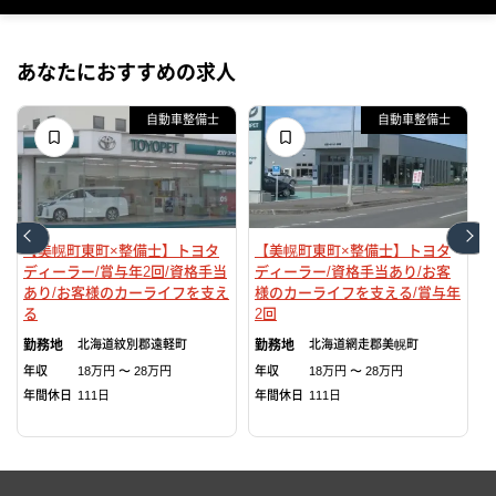
あなたにおすすめの求人
自動車整備士
自動車整備士
【美幌町東町×整備士】トヨタ
【美幌町東町×整備士】トヨタ
ディーラー/賞与年2回/資格手当
ディーラー/資格手当あり/お客
あり/お客様のカーライフを支え
様のカーライフを支える/賞与年
る
2回
北海道
紋別郡遠軽町
北海道
網走郡美幌町
年収
18万円 〜 28万円
年収
18万円 〜 28万円
年間休日
111日
年間休日
111日