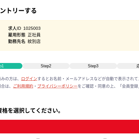
ントリーする
求人ID
1025003
雇用形態
正社員
勤務先名
紋別店
p1
Step2
Step3
済みの方は、
ログイン
すると
お名前・メールアドレスなどが自動で表示されて
場合は、
ご利用規約
・
プライバシーポリシー
をご確認・同意の上、
「会員登録
資格を選択してください。