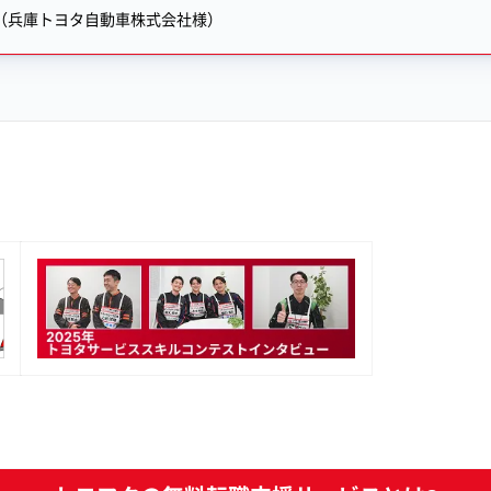
者
者
（兵庫トヨタ自動車株式会社様）
優
優
遇！
遇！
年
年
間
間
休
休
日
日
113
120
日！
日！
賞
賞
与
与
5.0
5.0
ヶ
ヶ
月！
月！
の
の