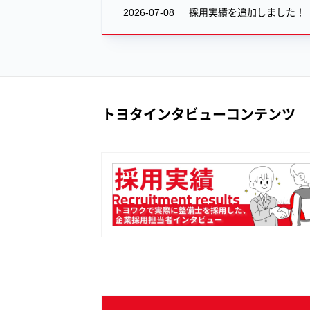
者
者
2026-07-08
採用実績を追加しました！
優
優
遇！
遇！
年
年
間
間
休
休
日
日
120
120
日！
日！
トヨタインタビューコンテンツ
賞
賞
与
与
5.0
5.0
ヶ
ヶ
月！
月！
の
の