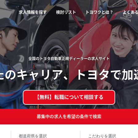
メ
求人情報を探す
検討リスト
トヨワクとは？
よくあ
イ
ン
ナ
ビ
ゲ
ー
全国のトヨタ自動車正規ディーラーの求人サイト
シ
たのキャリア、トヨタで加
ョ
ン
【無料】転職について相談する
募集中の求人を希望の条件で検索