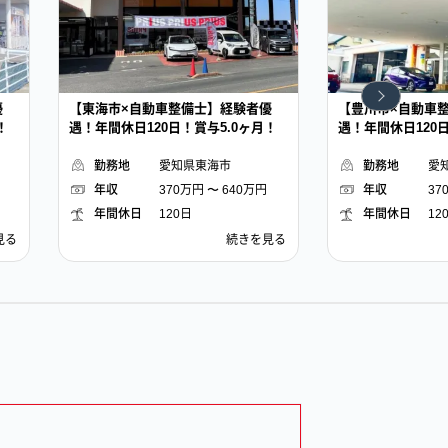
優
【豊川市×自動車整備士】経験者優
【豊橋市×自動車
！
遇！年間休日120日！賞与5.0ヶ月！
遇！年間休日120日
愛知県
豊川市
愛
年収
370万円 〜 640万円
年収
37
年間休日
120日
年間休日
12
見る
【豊
続きを見る
川
市
×
自
動
車
整
備
士】
経
験