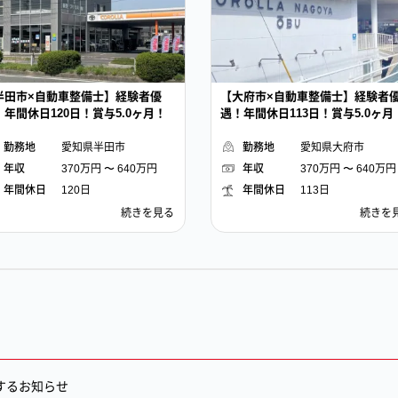
大府市×自動車整備士】経験者優
【東海市×自動車整備士】経験者
！年間休日113日！賞与5.0ヶ月！
遇！年間休日120日！賞与5.0ヶ月
愛知県
大府市
愛知県
東海市
年収
370万円 〜 640万円
年収
370万円 〜 640万円
年間休日
113日
年間休日
120日
【大
続きを見る
【東
続きを
府
海
市
市
×
×
自
自
動
動
車
車
整
整
備
備
士】
士】
経
経
するお知らせ
験
験