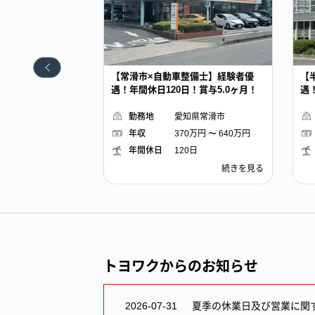
整備士】経験者優
【半田市×自動車整備士】経験者優
【
！賞与5.0ヶ月！
遇！年間休日120日！賞与5.0ヶ月！
遇
知県
常滑市
愛知県
半田市
0万円 〜 640万円
年収
370万円 〜 640万円
0日
年間休日
120日
【常
続きを見る
【半
続きを見る
滑
田
市
市
×
×
自
自
動
動
車
車
整
整
トヨワクからのお知らせ
備
備
士】
士】
経
経
2026-07-31
夏季の休業日及び営業に関
験
験